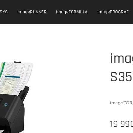
NSYS
imageRUNNER
imageFORMULA
imagePROGRAF
ima
S3
imageFO
19 99