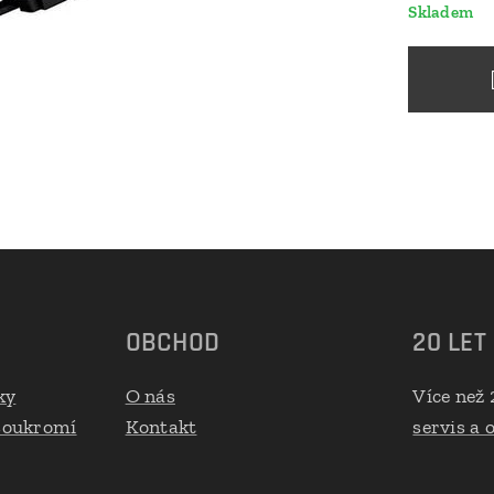
Skladem
OBCHOD
20 LET
ky
O nás
Více než 
 soukromí
Kontakt
servis a 