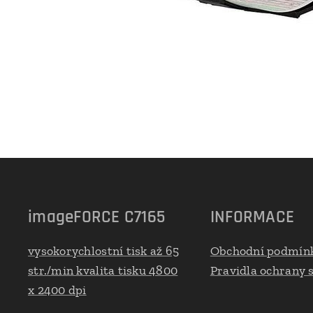
imageFORCE C7165
INFORMACE
vysokorychlostní tisk až 65
Obchodní podmín
str./min kvalita tisku 4800
Pravidla ochrany
x 2400 dpi