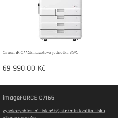
Canon iR C3326i kazetová jednotka AW1
69 990,00
Kč
imageFORCE C7165
vysokorychlostní tisk až 65 str./min kvalita tisku