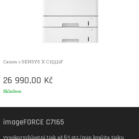
Canon i-SENSYS X C1533iF
26 990,00
Kč
Skladem
imageFORCE C7165
vysokorychlostní tisk až 65 str./min kvalita tisku