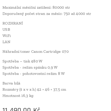
Maximální měsíční zatížení: 80000 str
Doporučený počet stran za měsíc: 750 až 4000 str
ROZHRANÍ
USB
WiFi
LAN
Náhradní toner Canon Cartridge 070
Spotřeba – tisk 480 W
Spotřeba - režim spánku 0,9 W
Spotřeba - pohotovostní režim 8 W
Barva bílá
Rozměry (š x v x h) 42 × 46 × 37,5 cm
Hmotnost 16,3 kg
11 490,00
Kč