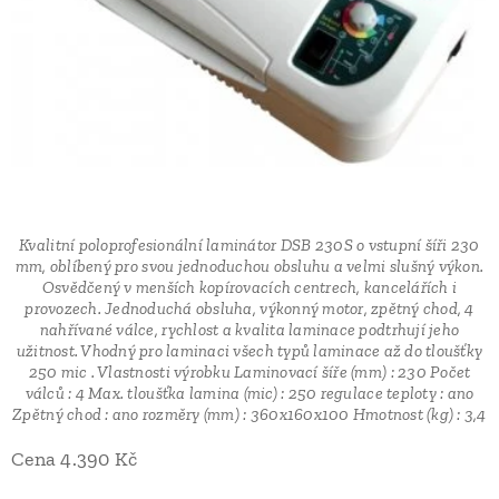
Kvalitní poloprofesionální laminátor DSB 230S o vstupní šíři 230
mm, oblíbený pro svou jednoduchou obsluhu a velmi slušný výkon.
Osvědčený v menších kopírovacích centrech, kancelářích i
provozech. Jednoduchá obsluha, výkonný motor, zpětný chod, 4
nahřívané válce, rychlost a kvalita laminace podtrhují jeho
užitnost. Vhodný pro laminaci všech typů laminace až do tloušťky
250 mic . Vlastnosti výrobku Laminovací šíře (mm) : 230 Počet
válců : 4 Max. tloušťka lamina (mic) : 250 regulace teploty : ano
Zpětný chod : ano rozměry (mm) : 360x160x100 Hmotnost (kg) : 3,4
Cena 4.390 Kč